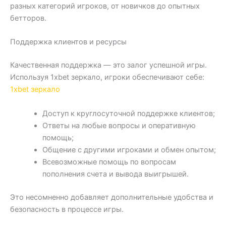
разных категорий игроков, от новичков до опытных
бетторов.
Поддержка клиентов и ресурсы
Качественная поддержка — это залог успешной игры.
Используя 1xbet зеркало, игроки обеспечивают себе:
1xbet зеркало
Доступ к круглосуточной поддержке клиентов;
Ответы на любые вопросы и оперативную
помощь;
Общение с другими игроками и обмен опытом;
Всевозможные помощь по вопросам
пополнения счета и вывода выигрышей.
Это несомненно добавляет дополнительные удобства и
безопасность в процессе игры.