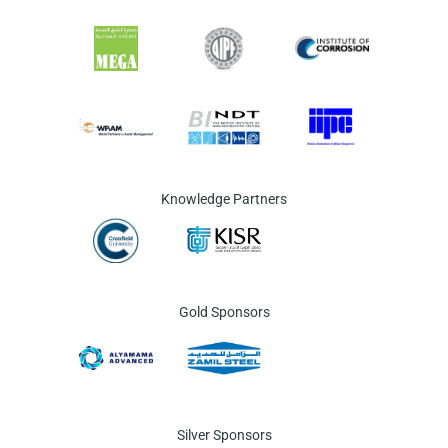
Knowledge Partners
Gold Sponsors
Silver Sponsors