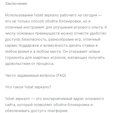
Заключение
Использование 1xbet зеркало рабочего на сегодня —
это не только способ обойти блокировки, но и
отличный инструмент для улучшения игрового опыта. К
числу основных преимуществ можно отнести удобство
доступа, безопасность, разнообразие игр, отличный
сервис поддержки и возможность делать ставки в
любое время и в любом месте. Он открывает новые
горизонты для азартных игроков, желающих получать
удовольствие от процесса.
Часто задаваемые вопросы (FAQ)
Что такое 1xbet зеркало?
1xbet зеркало — это альтернативный адрес основного
сайта, который позволяет обойти блокировки и
обеспечивать доступ к платформе.