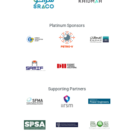
Platinum Sponsors
Supporting Partners