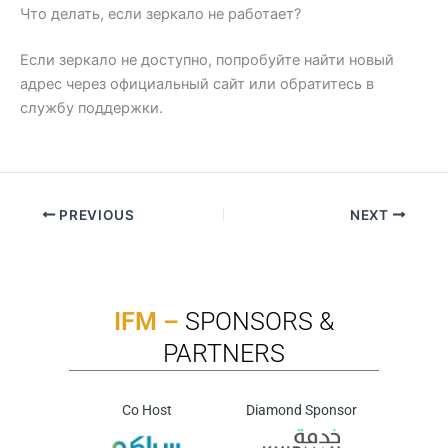
Что делать, если зеркало не работает?
Если зеркало не доступно, попробуйте найти новый
адрес через официальный сайт или обратитесь в
службу поддержки.
PREVIOUS
NEXT
IFM –
SPONSORS &
PARTNERS
Co Host
Diamond Sponsor