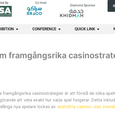
ted By
Co Host
Diamond Sponsor
Platinum Sponsor
R
Open EXHIBITION
Open CONFERENCE
Open QUI
IBITION
CONFERENCE
QUICK LINK
m framgångsrika casinostrat
framgångsrika casinostrategier är att förstå de olika spe
görande att veta exakt hur varje spel fungerar. Detta inkluder
. Många nya spelare lockas av
skattefria casinon utan svensk