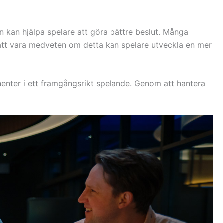
en kan hjälpa spelare att göra bättre beslut. Många
om att vara medveten om detta kan spelare utveckla en mer
enter i ett framgångsrikt spelande. Genom att hantera