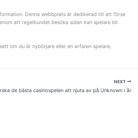
 information. Denna webbplats är dedikerad till att förse
Genom att regelbundet besöka sidan kan spelare bli
ett om du är nybörjare eller en erfaren spelare,
NEXT
rska de bästa casinospelen att njuta av på Unknown i år