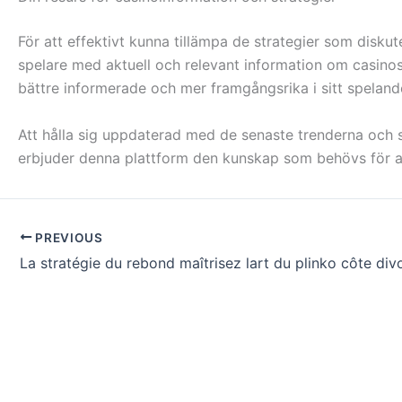
För att effektivt kunna tillämpa de strategier som diskuter
spelare med aktuell och relevant information om casinos
bättre informerade och mer framgångsrika i sitt speland
Att hålla sig uppdaterad med de senaste trenderna och st
erbjuder denna plattform den kunskap som behövs för att 
PREVIOUS