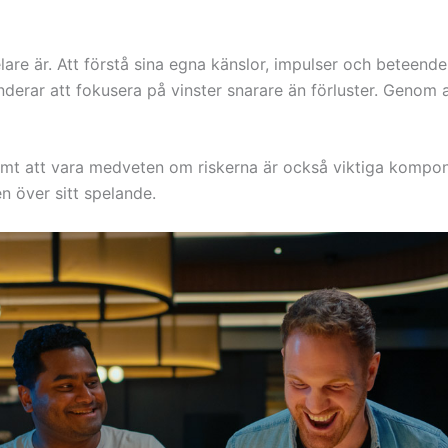
elare är. Att förstå sina egna känslor, impulser och beteend
 tenderar att fokusera på vinster snarare än förluster. Gen
samt att vara medveten om riskerna är också viktiga kompon
n över sitt spelande.