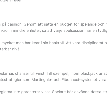
s på casinon. Genom att sätta en budget för spelande och hål
oll i mindre enheter, så att varje spelsession har en tydli
 mycket man har kvar i sin bankroll. Att vara disciplinerat o
terbar nivå.
elarnas chanser till vinst. Till exempel, inom blackjack är 
insatsstrategier som Martingale- och Fibonacci-systemet vara
tegierna inte garanterar vinst. Spelare bör använda dessa st