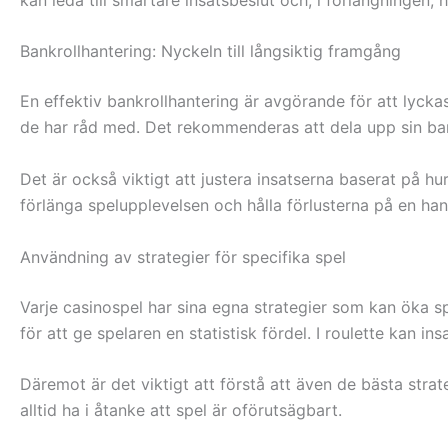
Bankrollhantering: Nyckeln till långsiktig framgång
En effektiv bankrollhantering är avgörande för att lycka
de har råd med. Det rekommenderas att dela upp sin bankr
Det är också viktigt att justera insatserna baserat på hur
förlänga spelupplevelsen och hålla förlusterna på en han
Användning av strategier för specifika spel
Varje casinospel har sina egna strategier som kan öka sp
för att ge spelaren en statistisk fördel. I roulette kan 
Däremot är det viktigt att förstå att även de bästa stra
alltid ha i åtanke att spel är oförutsägbart.