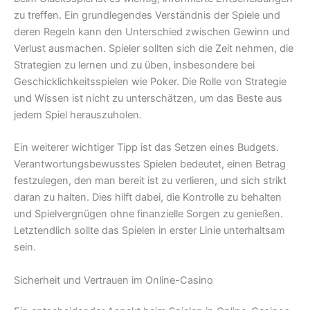
zu treffen. Ein grundlegendes Verständnis der Spiele und
deren Regeln kann den Unterschied zwischen Gewinn und
Verlust ausmachen. Spieler sollten sich die Zeit nehmen, die
Strategien zu lernen und zu üben, insbesondere bei
Geschicklichkeitsspielen wie Poker. Die Rolle von Strategie
und Wissen ist nicht zu unterschätzen, um das Beste aus
jedem Spiel herauszuholen.
Ein weiterer wichtiger Tipp ist das Setzen eines Budgets.
Verantwortungsbewusstes Spielen bedeutet, einen Betrag
festzulegen, den man bereit ist zu verlieren, und sich strikt
daran zu halten. Dies hilft dabei, die Kontrolle zu behalten
und Spielvergnügen ohne finanzielle Sorgen zu genießen.
Letztendlich sollte das Spielen in erster Linie unterhaltsam
sein.
Sicherheit und Vertrauen im Online-Casino