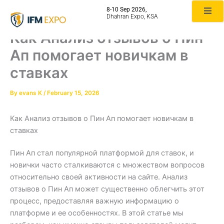
Skip
8-10 Sep 2026,
to
Dhahran Expo, KSA
content
Как Анализ отзывов о Пин
Ап помогает новичкам в
ставках
By
evans K
/
February 15, 2026
Как Анализ отзывов о Пин Ап помогает новичкам в
ставках
Пин Ап стал популярной платформой для ставок, и
новички часто сталкиваются с множеством вопросов
относительно своей активности на сайте. Анализ
отзывов о Пин Ап может существенно облегчить этот
процесс, предоставляя важную информацию о
платформе и ее особенностях. В этой статье мы