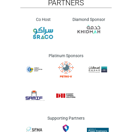
PARTNERS
Co Host
Diamond Sponsor
Platinum Sponsors
Supporting Partners