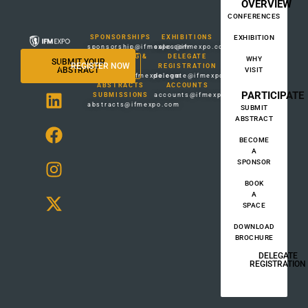
OVERVIEW
CONFERENCES
SPONSORSHIPS
EXHIBITIONS
EXHIBITION
sponsorship@ifmexpo.com
sales@ifmexpo.com
MARKETING &
DELEGATE
WHY
SUBMIT YOUR
REGISTER NOW
MEDIA
REGISTRATION
ABSTRACT
VISIT
marketing@ifmexpo.com
delegate@ifmexpo.com
L
F
I
X
ABSTRACTS
ACCOUNTS
PARTICIPATE
SUBMISSIONS
accounts@ifmexpo.com
i
a
n
-
abstracts@ifmexpo.com
SUBMIT
n
c
s
t
ABSTRACT
k
e
t
w
BECOME
A
e
b
a
i
SPONSOR
d
o
g
t
BOOK
i
o
r
t
A
n
k
a
e
SPACE
m
r
DOWNLOAD
BROCHURE
DELEGATE
REGISTRATION