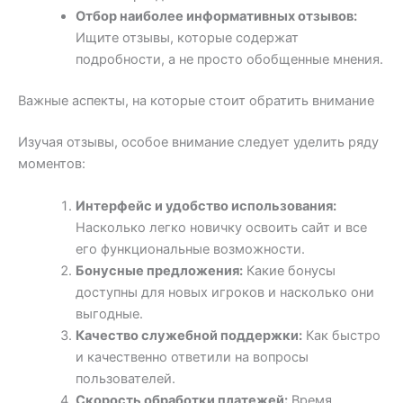
Отбор наиболее информативных отзывов:
Ищите отзывы, которые содержат
подробности, а не просто обобщенные мнения.
Важные аспекты, на которые стоит обратить внимание
Изучая отзывы, особое внимание следует уделить ряду
моментов:
Интерфейс и удобство использования:
Насколько легко новичку освоить сайт и все
его функциональные возможности.
Бонусные предложения:
Какие бонусы
доступны для новых игроков и насколько они
выгодные.
Качество служебной поддержки:
Как быстро
и качественно ответили на вопросы
пользователей.
Скорость обработки платежей:
Время,