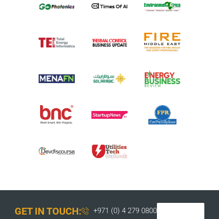
GET IN TOUCH:
+971 (0) 4 279 0800