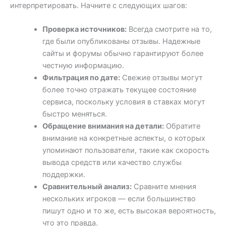
интерпретировать. Начните с следующих шагов:
Проверка источников:
Всегда смотрите на то,
где были опубликованы отзывы. Надежные
сайты и форумы обычно гарантируют более
честную информацию.
Фильтрация по дате:
Свежие отзывы могут
более точно отражать текущее состояние
сервиса, поскольку условия в ставках могут
быстро меняться.
Обращение внимания на детали:
Обратите
внимание на конкретные аспекты, о которых
упоминают пользователи, такие как скорость
вывода средств или качество службы
поддержки.
Сравнительный анализ:
Сравните мнения
нескольких игроков — если большинство
пишут одно и то же, есть высокая вероятность,
что это правда.