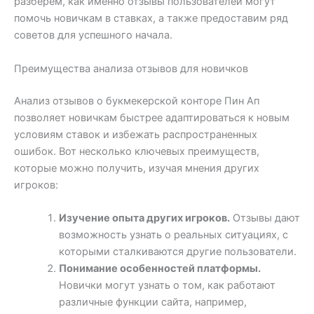
разберем, как именно отзывы пользователей могут
помочь новичкам в ставках, а также предоставим ряд
советов для успешного начала.
Преимущества анализа отзывов для новичков
Анализ отзывов о букмекерской конторе Пин Ап
позволяет новичкам быстрее адаптироваться к новым
условиям ставок и избежать распространенных
ошибок. Вот несколько ключевых преимуществ,
которые можно получить, изучая мнения других
игроков:
Изучение опыта других игроков.
Отзывы дают
возможность узнать о реальных ситуациях, с
которыми сталкиваются другие пользователи.
Понимание особенностей платформы.
Новички могут узнать о том, как работают
различные функции сайта, например,