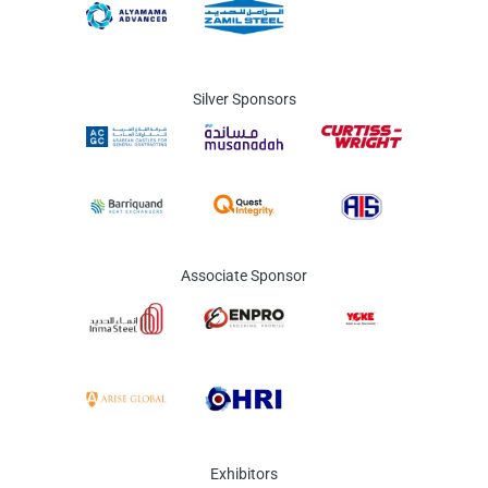
Silver Sponsors
Associate Sponsor
Exhibitors