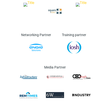
Networking Partner
Training partner
Media Partner