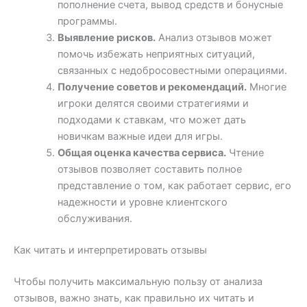
пополнение счета, вывод средств и бонусные
программы.
Выявление рисков.
Анализ отзывов может
помочь избежать неприятных ситуаций,
связанных с недобросовестными операциями.
Получение советов и рекомендаций.
Многие
игроки делятся своими стратегиями и
подходами к ставкам, что может дать
новичкам важные идеи для игры.
Общая оценка качества сервиса.
Чтение
отзывов позволяет составить полное
представление о том, как работает сервис, его
надежности и уровне клиентского
обслуживания.
Как читать и интерпретировать отзывы
Чтобы получить максимальную пользу от анализа
отзывов, важно знать, как правильно их читать и