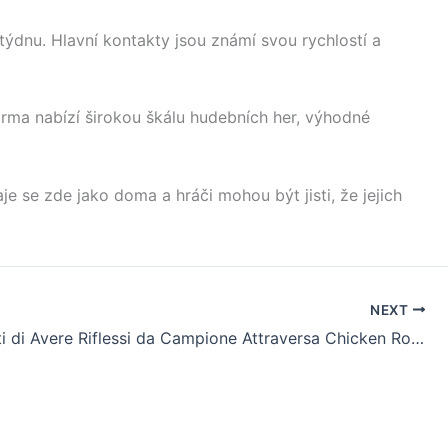
ýdnu. Hlavní kontakty jsou známí svou rychlostí a
forma nabízí širokou škálu hudebních her, výhodné
je se zde jako doma a hráči mohou být jisti, že jejich
NEXT
Scommetti di Avere Riflessi da Campione Attraversa Chicken Road e Accumula Punteggio Evitando il Cao