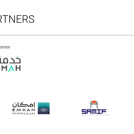
RTNERS
onsor