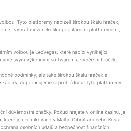
volbou. Tyto platforemy nabízejí širokou škálu hraček,
te si vybrat mezi několika populárními platforemami,
ním volbou je LeoVegas, které nabízí vynikající
 je známé svým výkonným softwarem a výběrem hraček.
výhodné podmínky, ale také širokou škálu hraček a
 kádery, doporučujeme si prohlédnout tyto platforemy.
ční důvěrnostní značky. Pokud hrajete v online kasinu, je
 které je certifikováno v Malta, Gibraltaru nebo Kosta
e, ochrana osobních údajů a bezpečnost finančních