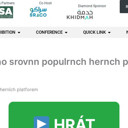
 Partners
Co Host
um Sponsor
Diamond Sponsor
Platinum Spo
R
Open EXHIBITION
Open CONFERENCE
Open QUI
IBITION
CONFERENCE
QUICK LINK
ino srovnn populrnch hernch 
 herních platforem
HRÁT