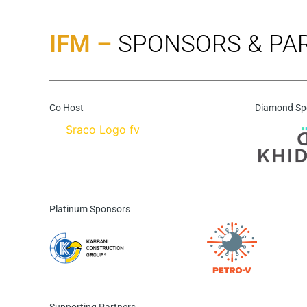
IFM –
SPONSORS & PA
Co Host
Diamond Sp
Platinum Sponsors