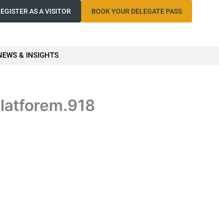
nsor
Diamond Sponsor
EGISTER AS A VISITOR
BOOK YOUR DELEGATE PASS
CK LINK
NEWS & INSIGHTS
platforem.918