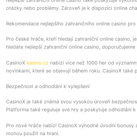
otázky nebo problémy. Zároveň je k dispozici online chat,
Rekomendace nejlepšího zahraničního online casino pro
Pro české hráče, kteří hledají zahraniční online casino,
hledáte nejlepší zahraniční online casino, doporučujeme
CasinoX
kasino cz
nabízí více než 1000 her od významný
novinkami, které se objevují během roku. CasinoX také 
Bezpečnost a odhodlání k vylepšení
CasinoX je také známá svou vysokou úroveň bezpečnosti. 
Platforma také reguluje své hry a poskytuje odhodlání k 
Pro nové hráče nabízí CasinoX výhodné úvodní bonusy a 
mohou použít na hraní.