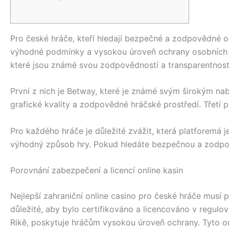
Pro české hráče, kteří hledají bezpečné a zodpovědné onl
výhodné podmínky a vysokou úroveň ochrany osobních úda
které jsou známé svou zodpovědností a transparentnost
První z nich je Betway, které je známé svým širokým na
grafické kvality a zodpovědné hráčské prostředí. Třet
Pro každého hráče je důležité zvážit, která platforemá j
výhodný způsob hry. Pokud hledáte bezpečnou a zodpově
Porovnání zabezpečení a licencí online kasin
Nejlepší zahraniční online casino pro české hráče musí p
důležité, aby bylo certifikováno a licencováno v regulo
Rikě, poskytuje hráčům vysokou úroveň ochrany. Tyto org