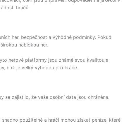
žádosti hráčů.
hudebních her, bezpečnost a výhodné podmínky. Pokud
 širokou nabídkou her.
yto herové platformy jsou známé svou kvalitou a
by, což je velký výhodou pro hráče.
 se zajistilo, že vaše osobní data jsou chráněna.
 snadno použitelné a hráči mohou získat peníze, které