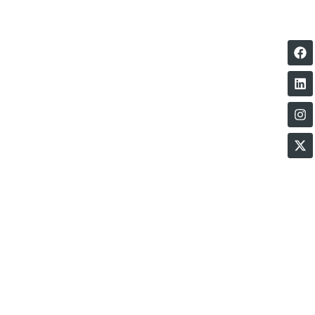
Fa
Li
In
X-
tw