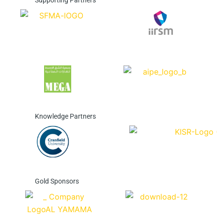
Supporting Partners
Knowledge Partners
Gold Sponsors