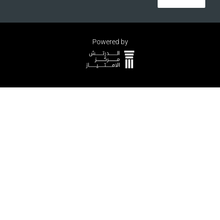
Powered by