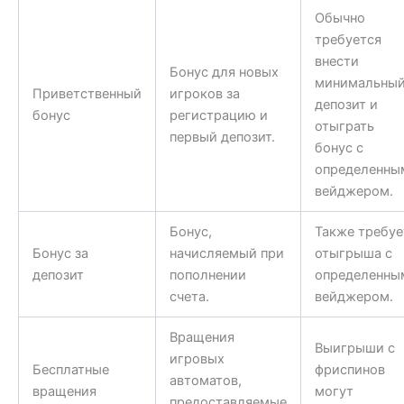
Обычно
требуется
внести
Бонус для новых
минимальны
Приветственный
игроков за
депозит и
бонус
регистрацию и
отыграть
первый депозит.
бонус с
определенны
вейджером.
Бонус,
Также требуе
Бонус за
начисляемый при
отыгрыша с
депозит
пополнении
определенны
счета.
вейджером.
Вращения
Выигрыши с
игровых
Бесплатные
фриспинов
автоматов,
вращения
могут
предоставляемые