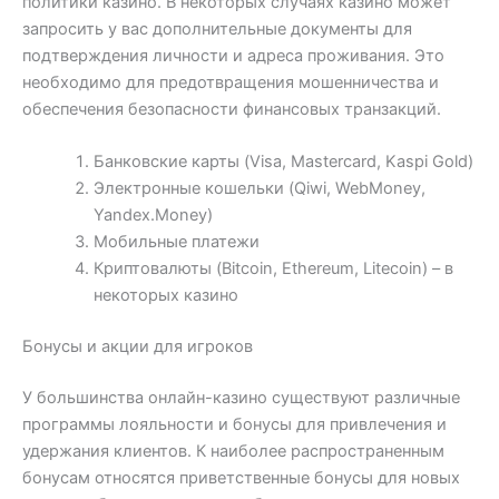
политики казино. В некоторых случаях казино может
запросить у вас дополнительные документы для
подтверждения личности и адреса проживания. Это
необходимо для предотвращения мошенничества и
обеспечения безопасности финансовых транзакций.
Банковские карты (Visa, Mastercard, Kaspi Gold)
Электронные кошельки (Qiwi, WebMoney,
Yandex.Money)
Мобильные платежи
Криптовалюты (Bitcoin, Ethereum, Litecoin) – в
некоторых казино
Бонусы и акции для игроков
У большинства онлайн-казино существуют различные
программы лояльности и бонусы для привлечения и
удержания клиентов. К наиболее распространенным
бонусам относятся приветственные бонусы для новых