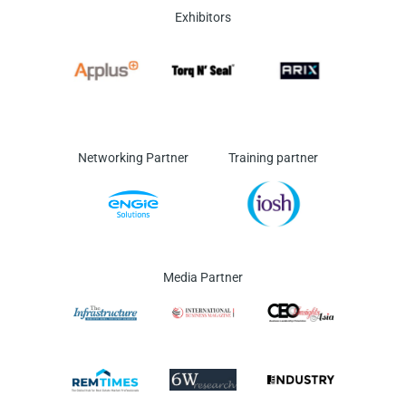
Exhibitors
Networking Partner
Training partner
Media Partner