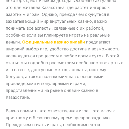
некоторых, источником дохода. Особенно актуально
это для жителей Казахстана, где растет интерес к
азартным играм. Однако, прежде чем окунуться в
захватывающий мир виртуальных казино, важно
понимать все аспекты, связанные с их работой,
особенно если вы планируете играть на реальные
деньги.
Официальные казино онлайн
предлагают
широкий выбор игр, удобство доступа и возможность
наслаждаться процессом в любое время суток. В этой
статье мы подробно рассмотрим особенности азартных
игр в тенге, доступные методы оплаты, систему
бонусов, а также познакомим вас с основными
провайдерами и популярными играми,
представленными на рынке онлайн-казино в
Казахстане.
Важно помнить, что ответственная игра – это ключ к
приятному и безопасному времяпрепровождению.
Прежде чем начать играть, необходимо четко