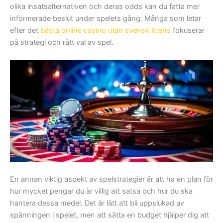
olika insatsalternativen och deras odds kan du fatta mer
informerade beslut under spelets gång. Många som letar
efter det
bästa online casino utan svensk licens
fokuserar
på strategi och rätt val av spel.
En annan viktig aspekt av spelstrategier är att ha en plan för
hur mycket pengar du är villig att satsa och hur du ska
hantera dessa medel. Det är lätt att bli uppslukad av
spänningen i spelet, men att sätta en budget hjälper dig att