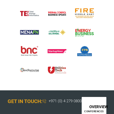
GET IN TOUCH:
+971 (0) 4 279 0800
OVERVIEW
CONFERENCES