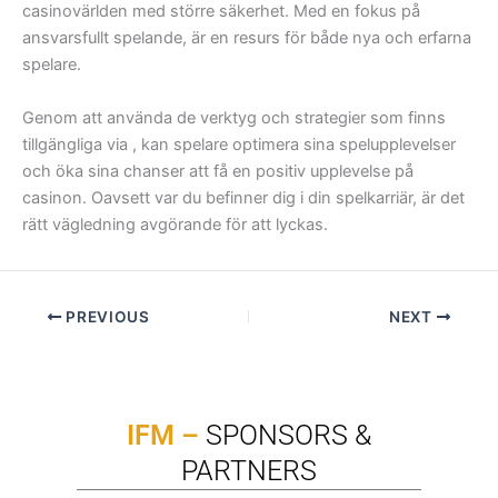
casinovärlden med större säkerhet. Med en fokus på
ansvarsfullt spelande, är en resurs för både nya och erfarna
spelare.
Genom att använda de verktyg och strategier som finns
tillgängliga via , kan spelare optimera sina spelupplevelser
och öka sina chanser att få en positiv upplevelse på
casinon. Oavsett var du befinner dig i din spelkarriär, är det
rätt vägledning avgörande för att lyckas.
PREVIOUS
NEXT
IFM –
SPONSORS &
PARTNERS