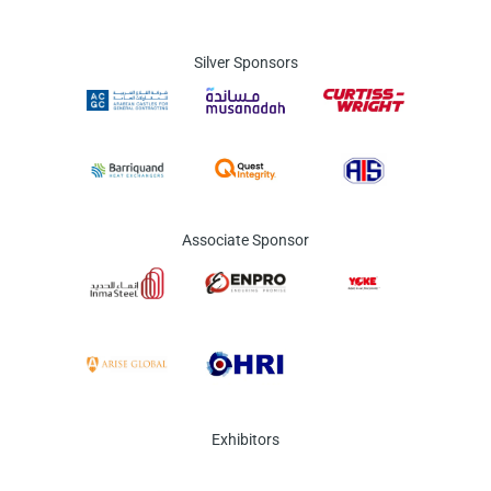
Silver Sponsors
Associate Sponsor
Exhibitors