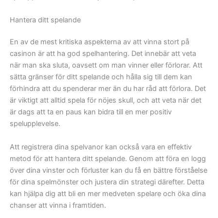
Hantera ditt spelande
En av de mest kritiska aspekterna av att vinna stort på
casinon är att ha god spelhantering. Det innebär att veta
när man ska sluta, oavsett om man vinner eller förlorar. Att
sätta gränser för ditt spelande och hålla sig till dem kan
förhindra att du spenderar mer än du har råd att förlora. Det
är viktigt att alltid spela för nöjes skull, och att veta när det
är dags att ta en paus kan bidra till en mer positiv
spelupplevelse.
Att registrera dina spelvanor kan också vara en effektiv
metod för att hantera ditt spelande. Genom att föra en logg
över dina vinster och förluster kan du få en bättre förståelse
för dina spelmönster och justera din strategi därefter. Detta
kan hjälpa dig att bli en mer medveten spelare och öka dina
chanser att vinna i framtiden.