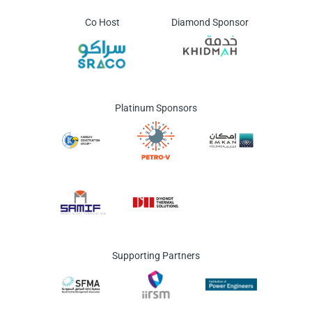
Co Host
Diamond Sponsor
Platinum Sponsors
Supporting Partners