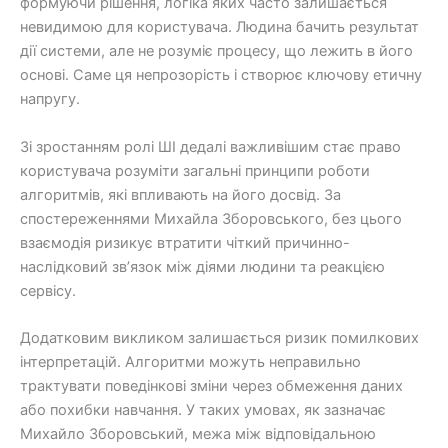
формуючи рішення, логіка яких часто залишається
невидимою для користувача. Людина бачить результат
дії системи, але не розуміє процесу, що лежить в його
основі. Саме ця непрозорість і створює ключову етичну
напругу.
Зі зростанням ролі ШІ дедалі важливішим стає право
користувача розуміти загальні принципи роботи
алгоритмів, які впливають на його досвід. За
спостереженнями Михайла Зборовського, без цього
взаємодія ризикує втратити чіткий причинно-
наслідковий зв’язок між діями людини та реакцією
сервісу.
Додатковим викликом залишається ризик помилкових
інтерпретацій. Алгоритми можуть неправильно
трактувати поведінкові зміни через обмеження даних
або похибки навчання. У таких умовах, як зазначає
Михайло Зборовський, межа між відповідальною