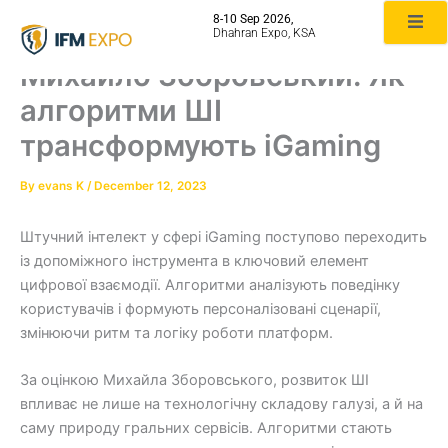
Skip
8-10 Sep 2026,
to
Dhahran Expo, KSA
content
Михайло Зборовський: Як
алгоритми ШІ
трансформують iGaming
By
evans K
/
December 12, 2023
Штучний інтелект у сфері iGaming поступово переходить
із допоміжного інструмента в ключовий елемент
цифрової взаємодії. Алгоритми аналізують поведінку
користувачів і формують персоналізовані сценарії,
змінюючи ритм та логіку роботи платформ.
За оцінкою Михайла Зборовського, розвиток ШІ
впливає не лише на технологічну складову галузі, а й на
саму природу гральних сервісів. Алгоритми стають