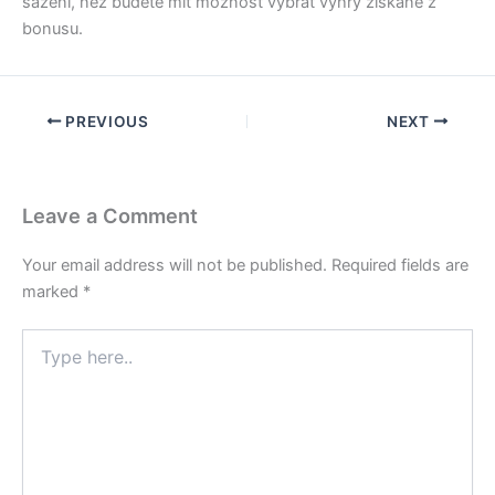
sázení, než budete mít možnost vybrat výhry získané z
bonusu.
PREVIOUS
NEXT
Leave a Comment
Your email address will not be published.
Required fields are
marked
*
Type
here..