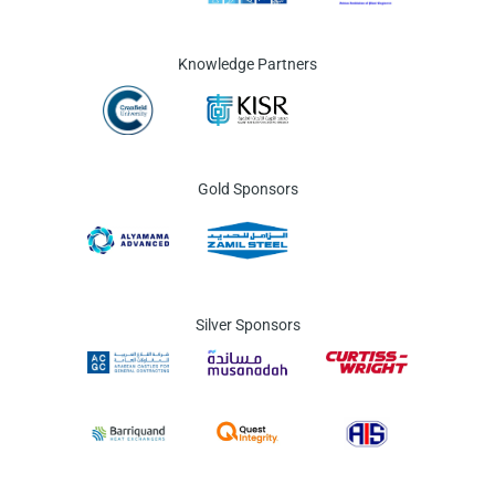
Knowledge Partners
Gold Sponsors
Silver Sponsors