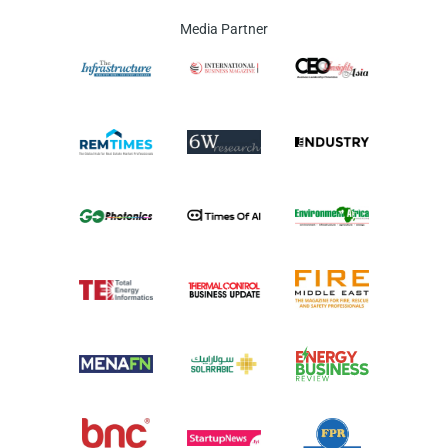
Media Partner