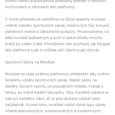
tohoto článku je poskytnout podrobný přehled o funkcích,
možnostech a výhodách této platformy.
V tomto přehledu se zaměříme na různé aspekty mostbet,
včetně nabídky sportovních sázek, kasinových her, bonusů,
platebních metod a zákaznické podpory. Prozkoumáme, co
dělá mostbet jedinečným a proč si získal důvěru mnoha
hráčů po celém světě. Pomůžeme vám pochopit, jak funguje
tato platforma a jak si můžete užít všechny její výhody.
Sportovní Sázky na Mostbet
Mostbet se stala známou platformou především díky svému
širokému výběru sportovních sázek. Nabízí sázky na
desítky různých sportů, od populárních fotbalu, hokeje a
tenisu, po méně tradiční disciplíny. Díky rozsáhlé nabídce je
zde pro každého něco, ať už jste zkušený sázkař nebo
začátečník. Kromě toho, mostbet nabízí různé typy sázek,
včetně jednoduchých, kombinovaných a systémových