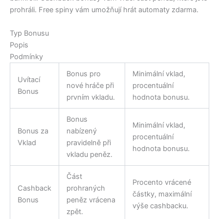
prohráli. Free spiny vám umožňují hrát automaty zdarma.
Typ Bonusu
Popis
Podmínky
Bonus pro
Minimální vklad,
Uvítací
nové hráče při
procentuální
Bonus
prvním vkladu.
hodnota bonusu.
Bonus
Minimální vklad,
Bonus za
nabízený
procentuální
Vklad
pravidelně při
hodnota bonusu.
vkladu peněz.
Část
Procento vrácené
Cashback
prohraných
částky, maximální
Bonus
peněz vrácena
výše cashbacku.
zpět.