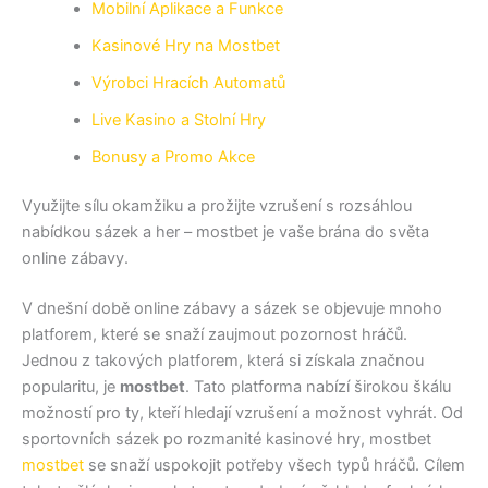
Mobilní Aplikace a Funkce
Kasinové Hry na Mostbet
Výrobci Hracích Automatů
Live Kasino a Stolní Hry
Bonusy a Promo Akce
Využijte sílu okamžiku a prožijte vzrušení s rozsáhlou
nabídkou sázek a her – mostbet je vaše brána do světa
online zábavy.
V dnešní době online zábavy a sázek se objevuje mnoho
platforem, které se snaží zaujmout pozornost hráčů.
Jednou z takových platforem, která si získala značnou
popularitu, je
mostbet
. Tato platforma nabízí širokou škálu
možností pro ty, kteří hledají vzrušení a možnost vyhrát. Od
sportovních sázek po rozmanité kasinové hry, mostbet
mostbet
se snaží uspokojit potřeby všech typů hráčů. Cílem