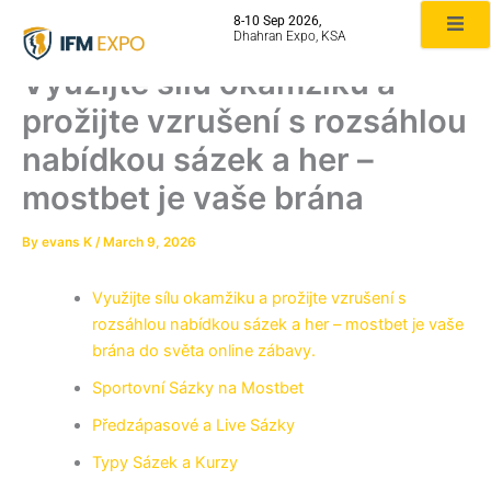
Skip
8-10 Sep 2026,
to
Dhahran Expo, KSA
content
Využijte sílu okamžiku a
prožijte vzrušení s rozsáhlou
nabídkou sázek a her –
mostbet je vaše brána
By
evans K
/
March 9, 2026
Využijte sílu okamžiku a prožijte vzrušení s
rozsáhlou nabídkou sázek a her – mostbet je vaše
brána do světa online zábavy.
Sportovní Sázky na Mostbet
Předzápasové a Live Sázky
Typy Sázek a Kurzy